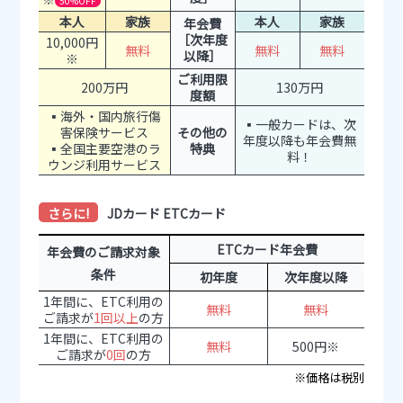
50%OFF
本人
家族
本人
家族
年会費
［次年度
10,000円
無料
無料
無料
以降］
※
ご利用限
200万円
130万円
度額
▪海外・国内旅行傷
▪一般カードは、次
害保険サービス
その他の
年度以降も年会費無
▪全国主要空港のラ
特典
料！
ウンジ利用サービス
さらに!
JDカード ETCカード
ETCカード年会費
年会費のご請求対象
条件
初年度
次年度以降
1年間に、ETC利用の
無料
無料
ご請求が
1回以上
の方
1年間に、ETC利用の
無料
500円※
ご請求が
0回
の方
※価格は税別