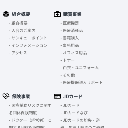
組合概要
購買事業
組合概要
医療機器
入会のご案内
医療消耗品
サンキューポイント
書籍購入
インフォメーション
事務用品
アクセス
オフィス用品
トナー
白衣・ユニフォーム
その他
医療機器導入リポート
保険事業
JDカード
医療業務リスクに関す
JDカード
る団体保険制度
JDカードなび
ドクター（経営者）に
JDカードの紛失・盗
関する団体保険制度
難、各種手続きのご連絡