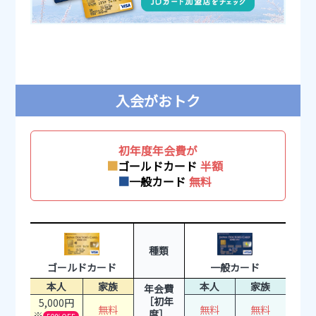
入会がおトク
初年度年会費が
■
ゴールドカード
半額
■
一般カード
無料
種類
ゴールドカード
一般カード
本人
家族
本人
家族
年会費
［初年
5,000円
無料
無料
無料
度］
※