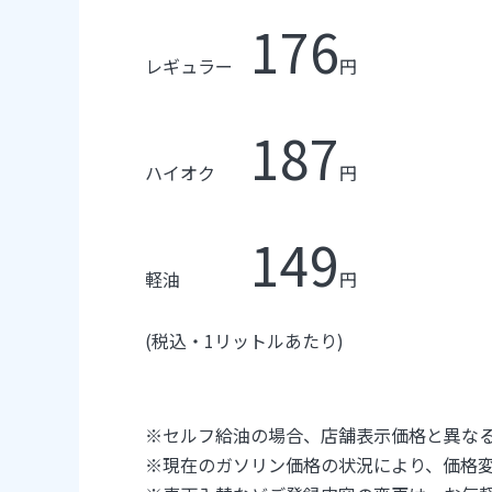
176
レギュラー
円
187
ハイオク
円
149
軽油
円
(
税込・
1
リットルあたり
)
※
セルフ給油の場合、店舗表示価格と異な
※
現在のガソリン価格の状況により、価格